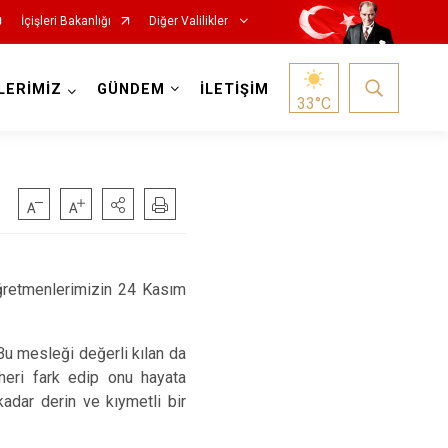
İçişleri Bakanlığı
Diğer Valilikler
LERİMİZ
GÜNDEM
İLETİŞİM
33
°C
 öğretmenlerimizin 24 Kasım
Bu mesleği değerli kılan da
vheri fark edip onu hayata
kadar derin ve kıymetli bir