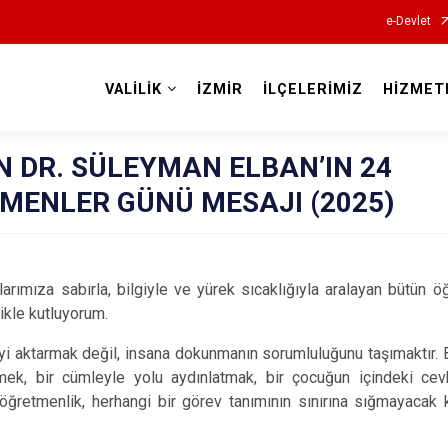
e-Devlet
VALİLİK
İZMİR
İLÇELERİMİZ
HİZMET
Valilikler
N DR. SÜLEYMAN ELBAN’IN 24
MENLER GÜNÜ MESAJI (2025)
larımıza sabırla, bilgiyle ve yürek sıcaklığıyla aralayan bütün
ikle kutluyorum.
iyi aktarmak değil, insana dokunmanın sorumluluğunu taşımaktır. 
rmek, bir cümleyle yolu aydınlatmak, bir çocuğun içindeki ce
öğretmenlik, herhangi bir görev tanımının sınırına sığmayacak 