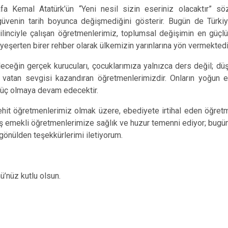
 Kemal Atatürk’ün “Yeni nesil sizin eseriniz olacaktır” sö
venin tarih boyunca değişmediğini gösterir. Bugün de Türkiye
ilinciyle çalışan öğretmenlerimiz, toplumsal değişimin en güçlü
eşerten birer rehber olarak ülkemizin yarınlarına yön vermektedir
geleceğin gerçek kurucuları, çocuklarımıza yalnızca ders değil; d
 vatan sevgisi kazandıran öğretmenlerimizdir. Onların yoğun em
 güç olmaya devam edecektir.
hit öğretmenlerimiz olmak üzere, ebediyete irtihal eden öğretm
emekli öğretmenlerimize sağlık ve huzur temenni ediyor; bugün 
önülden teşekkürlerimi iletiyorum.
’nüz kutlu olsun.