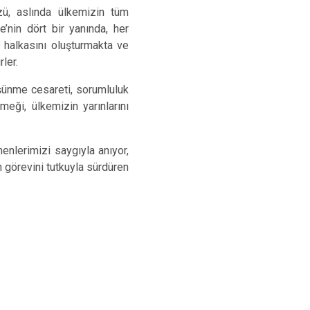
zü, aslında ülkemizin tüm
’nin dört bir yanında, her
 halkasını oluşturmakta ve
ler.
üşünme cesareti, sorumluluk
eği, ülkemizin yarınlarını
enlerimizi saygıyla anıyor,
görevini tutkuyla sürdüren