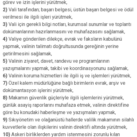
görev ve izin işlerini yürütmek,
2)
Vali tarafından; başarı belgesi, üstün başarı belgesi ve ödül
verilmesi ile ilgili işleri yürütmek,
3)
Vali için gerekli bilgi notları, kurumsal sunumlar ve toplantı
dokümanlarının hazırlanmasını ve muhafazasını sağlamak,
4)
Valiye gönderilen dilekçe, evrak ve faksların kabulünü
yapmak, valinin talimatı doğrultusunda gereğinin yerine
getirilmesini sağlamak,
5)
Valinin ziyaret, davet, randevu ve programlarının
yazışmalarını yapmak, takibi ve koordinasyonunu sağlamak,
6)
Valinin koruma hizmetleri ile ilgili iş ve işlemleri yürütmek,
7)
Özel kalem müdürlüğüne bağlı birimlerin evrak, arşiv ve
dokümantasyon işlerini yürütmek,
8)
Makamın güvenlik güçleriyle ilgili işlemlerini yürütmek,
günlük asayiş raporlarını muhafaza etmek, valinin direktifine
göre bu konudaki haberleşme ve yazışmaları yapmak,
9)
Sıkıyönetim ve olağanüstü hallerde valilik makamının silahlı
kuvvetlerle olan ilişkilerini valinin direktifi altında yürütmek,
10)
Askeri birliklerden yardım istenmesini zorunlu kılan