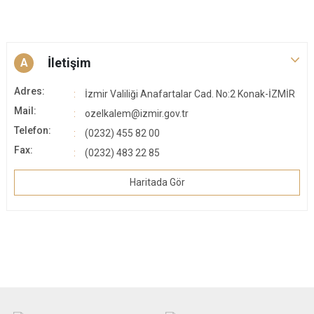
İletişim
A
Adres:
İzmir Valiliği Anafartalar Cad. No:2 Konak-İZMİR
Mail:
ozelkalem@izmir.gov.tr
Telefon:
(0232) 455 82 00
Fax:
(0232) 483 22 85
Haritada Gör