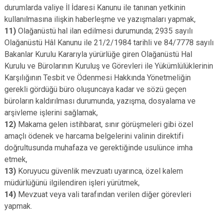
durumlarda valiye İl İdaresi Kanunu ile tanınan yetkinin
kullanılmasına ilişkin haberleşme ve yazışmaları yapmak,
11)
Olağanüstü hal ilan edilmesi durumunda; 2935 sayılı
Olağanüstü Hâl Kanunu ile 21/2/1984 tarihli ve 84/7778 sayılı
Bakanlar Kurulu Kararıyla yürürlüğe giren Olağanüstü Hal
Kurulu ve Bürolarının Kuruluş ve Görevleri ile Yükümlülüklerinin
Karşılığının Tesbit ve Ödenmesi Hakkında Yönetmeliğin
gerekli gördüğü büro oluşuncaya kadar ve sözü geçen
büroların kaldırılması durumunda, yazışma, dosyalama ve
arşivleme işlerini sağlamak,
12)
Makama gelen istihbarat, sınır görüşmeleri gibi özel
amaçlı ödenek ve harcama belgelerini valinin direktifi
doğrultusunda muhafaza ve gerektiğinde usulünce imha
etmek,
13)
Koruyucu güvenlik mevzuatı uyarınca, özel kalem
müdürlüğünü ilgilendiren işleri yürütmek,
14)
Mevzuat veya vali tarafından verilen diğer görevleri
yapmak.