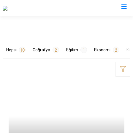
Valilikler
Hepsi
Coğrafya
Eğitim
Ekonomi
Kül
10
2
1
2
ETİKETLER
Doğa
1
Hastaneler
1
Mutfak
1
Nüfus
1
Okullar
1
Sanayi
1
Tarihçe
1