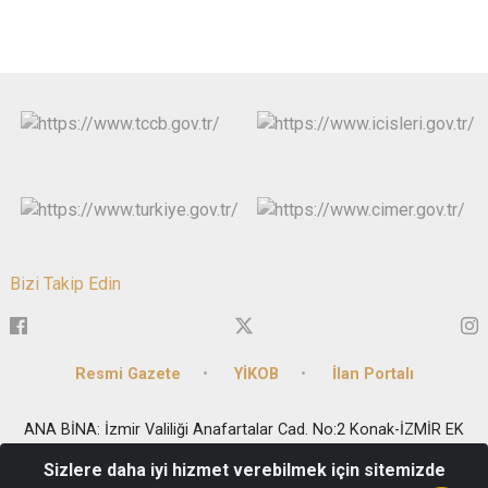
Bizi Takip Edin
Resmi Gazete
YİKOB
İlan Portalı
ANA BİNA: İzmir Valiliği Anafartalar Cad. No:2 Konak-İZMİR EK
BİNA: Milli Kütüphane Cad. No:33 Kat1-2-6 Konak-İZMİR
Sizlere daha iyi hizmet verebilmek için sitemizde
Telefon: 0(232) 455 8282 - Fax: 0(232) 441 9183 - e-posta: