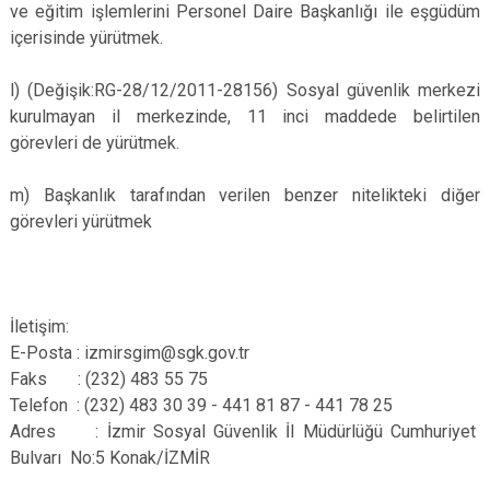
ve eğitim işlemlerini Personel Daire Başkanlığı ile eşgüdüm
içerisinde yürütmek.
l) (Değişik:RG-28/12/2011-28156) Sosyal güvenlik merkezi
kurulmayan il merkezinde, 11 inci maddede belirtilen
görevleri de yürütmek.
m) Başkanlık tarafından verilen benzer nitelikteki diğer
görevleri yürütmek
İletişim:
E-Posta : izmirsgim@sgk.gov.tr
Faks : (232) 483 55 75
Telefon : (232) 483 30 39 - 441 81 87 - 441 78 25
Adres : İzmir Sosyal Güvenlik İl Müdürlüğü Cumhuriyet
Bulvarı No:5 Konak/İZMİR