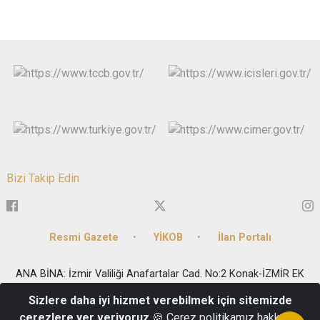
Bizi Takip Edin
Resmi Gazete
YİKOB
İlan Portalı
ANA BİNA: İzmir Valiliği Anafartalar Cad. No:2 Konak-İZMİR EK
BİNA: Milli Kütüphane Cad. No:33 Kat1-2-6 Konak-İZMİR
Sizlere daha iyi hizmet verebilmek için sitemizde
Telefon: 0(232) 455 8282 - Fax: 0(232) 441 9183 - e-posta:
çerezlere yer veriyoruz
🍪 Çerez politikamız hakkında