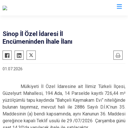
Valilikler
Sinop İl Özel İdaresi İl
Encümeninden İhale İlanı
01.07.2026
Mülkiyeti İl Özel İdaresine ait İlimiz Türkeli İlçesi,
Güzelyurt Mahallesi, 194 Ada, 14 Parselde kayıtlı 726,44 m²
yüzölçümlü tapu kaydında “Bahçeli Kaymakam Evi” niteliğinde
bulunan taşınmaz, mevcut hali ile 2886 Sayılı D.İ.K.’nun 35.
Maddesinin (a) bendi kapsamında, aynı Kanunun 36. Maddesi
gereğince kapalı Teklif usulü ile 29 /07/2026 Çarşamba günü
saat 14.30’da yapılacak ihale ile satılacaktır.