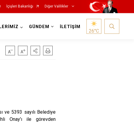
İçişleri Bakanlığı
Diğer Valilikler
LERİMİZ
GÜNDEM
İLETİŞİM
26
°C
sı ve 5393 sayılı Belediye
ihli Onay'ı ile görevden