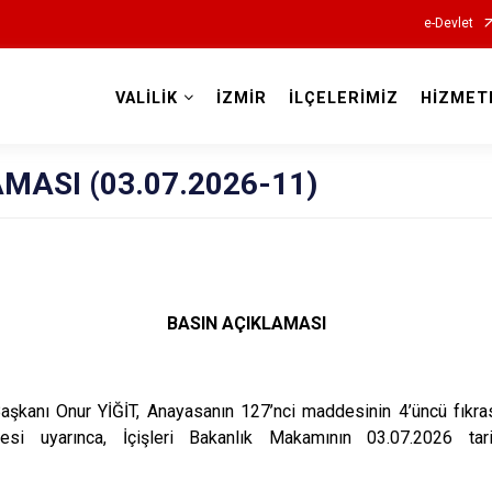
e-Devlet
VALİLİK
İZMİR
İLÇELERİMİZ
HİZMET
Valilikler
MASI (03.07.2026-11)
BASIN AÇIKLAMASI
aşkanı Onur YİĞİT, Anayasanın 127’nci maddesinin 4’üncü fıkra
si uyarınca, İçişleri Bakanlık Makamının 03.07.2026 tar