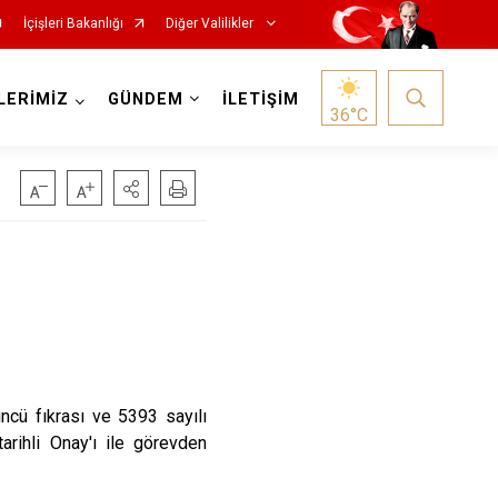
İçişleri Bakanlığı
Diğer Valilikler
LERİMİZ
GÜNDEM
İLETİŞİM
36
°C
ncü fıkrası ve 5393 sayılı
arihli Onay'ı ile görevden