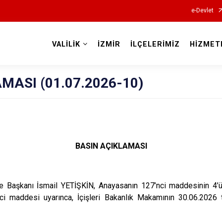
e-Devlet
VALİLİK
İZMİR
İLÇELERİMİZ
HİZMET
Valilikler
MASI (01.07.2026-10)
BASIN AÇIKLAMASI
ye Başkanı İsmail YETİŞKİN, Anayasanın 127’nci maddesinin 4’ü
i maddesi uyarınca, İçişleri Bakanlık Makamının 30.06.2026 t